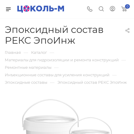
0
Эпоксидный состав
РЕКС ЭпоИнж
—
—
Главная
Каталог
—
Материалы для гидроизоляции и ремонта конструкций
—
Ремонтные материалы
—
Инъекционные составы для усиления конструкций
—
Эпоксидные составы
Эпоксидный состав РЕКС ЭпоИнж