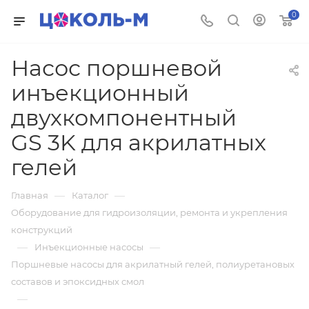
0
Насос поршневой
инъекционный
двухкомпонентный
GS 3K для акрилатных
гелей
—
—
Главная
Каталог
Оборудование для гидроизоляции, ремонта и укрепления
конструкций
—
—
Инъекционные насосы
Поршневые насосы для акрилатный гелей, полиуретановых
составов и эпоксидных смол
—