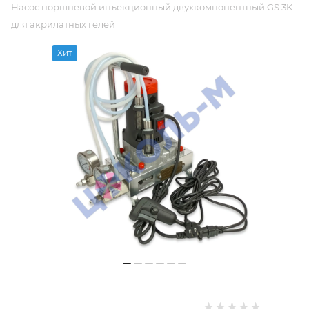
Насос поршневой инъекционный двухкомпонентный GS 3K
для акрилатных гелей
Хит