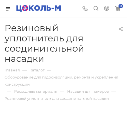
0
Резиновый
уплотнитель для
соединительной
насадки
—
—
Главная
Каталог
Оборудование для гидроизоляции, ремонта и укрепления
конструкций
—
—
—
Расходные материалы
Насадки для пакеров
Резиновый уплотнитель для соединительной насадки