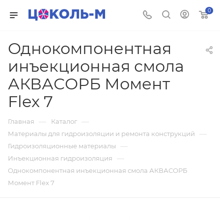
0
Однокомпонентная
инъекционная смола
АКВАСОРБ Момент
Flex 7
—
—
Главная
Каталог
—
Материалы для гидроизоляции и ремонта конструкций
—
Гидроизоляционные материалы
—
Инъекционная гидроизоляция
Однокомпонентная инъекционная смола АКВАСОРБ
Момент Flex 7