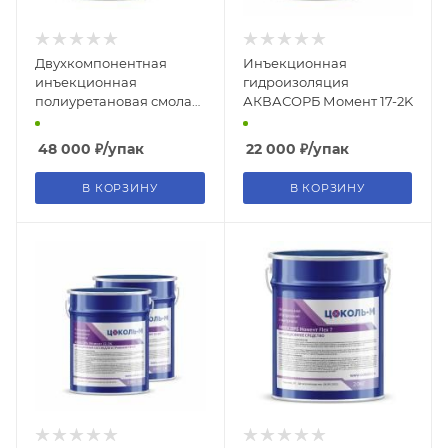
Двухкомпонентная
Инъекционная
инъекционная
гидроизоляция
полиуретановая смола
АКВАСОРБ Момент 17-2K
АКВАСОРБ Момент 9-2K
48 000
₽
/упак
22 000
₽
/упак
В КОРЗИНУ
В КОРЗИНУ