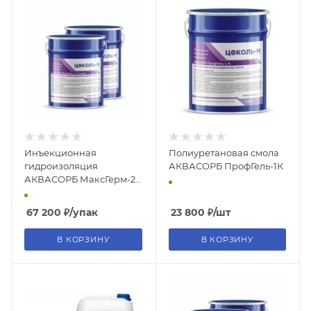
Инъекционная
Полиуретановая смола
гидроизоляция
АКВАСОРБ ПрофГель-1К
АКВАСОРБ МаксГерм-2К
Ультра
67 200
₽
/упак
23 800
₽
/шт
В КОРЗИНУ
В КОРЗИНУ