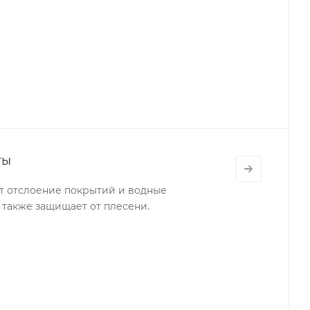
ты
т отслоение покрытий и водные
а также защищает от плесени.