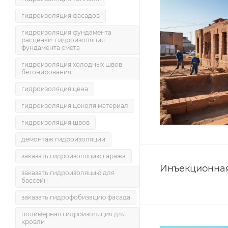
гидроизоляция фасадов
гидроизоляция фундамента
расценки. гидроизоляция
фундамента смета
гидроизоляция холодных швов
бетонирования
гидроизоляция цена
гидроизоляция цоколя материал
гидроизоляция швов
демонтаж гидроизоляции
заказать гидроизоляцию гаража
Инъекционна
заказать гидроизоляцию для
бассейн
заказать гидрофобизацию фасада
полимерная гидроизоляция для
кровли