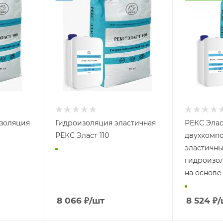
золяция
Гидроизоляция эластичная
РЕКС Элас
РЕКС Эласт 110
двухкомп
эластичн
гидроизо
на основе
8 066
₽
/шт
8 524
₽
/