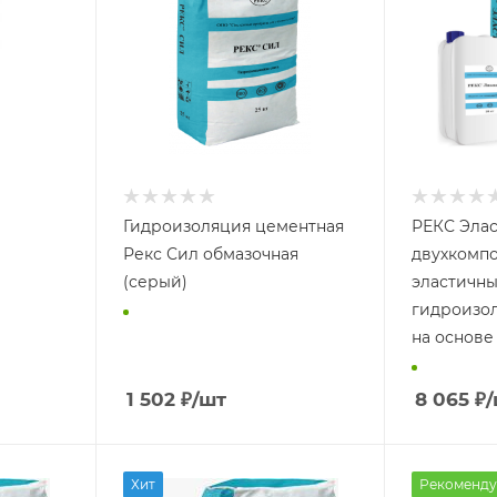
Гидроизоляция цементная
РЕКС Элас
Рекс Сил обмазочная
двухкомп
(серый)
эластичн
гидроизо
на основе
1 502
₽
/шт
8 065
₽
/
Хит
Рекоменду