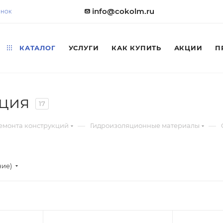
info@cokolm.ru
ОНОК
КАТАЛОГ
УСЛУГИ
КАК КУПИТЬ
АКЦИИ
П
ция
17
—
—
емонта конструкций
Гидроизоляционные материалы
ние)