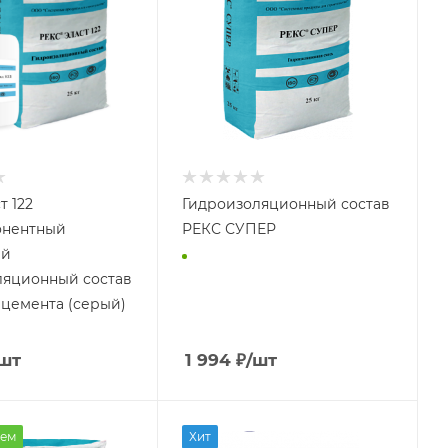
т 122
Гидроизоляционный состав
онентный
РЕКС СУПЕР
ый
ляционный состав
 цемента (серый)
шт
1 994
₽
/шт
ем
Хит