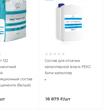
т 122
Состав для отсечки
онентный
капиллярной влаги РЕКС
ый
Анти-капилляр
ляционный состав
 цемента (белый)
шт
18 879
₽
/шт