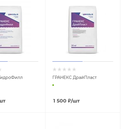
ГидроФилл
ГРАНЕКС ДрайПласт
шт
1 500
₽
/шт