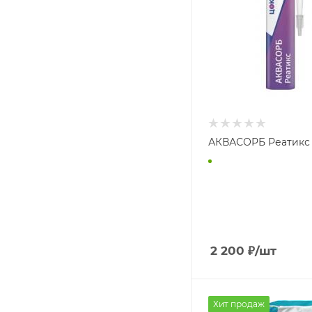
АКВАСОРБ Реатикс
2 200
₽
/шт
Хит продаж