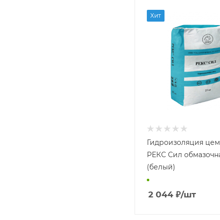
Хит
Гидроизоляция цем
РЕКС Сил обмазочн
(белый)
2 044
₽
/шт