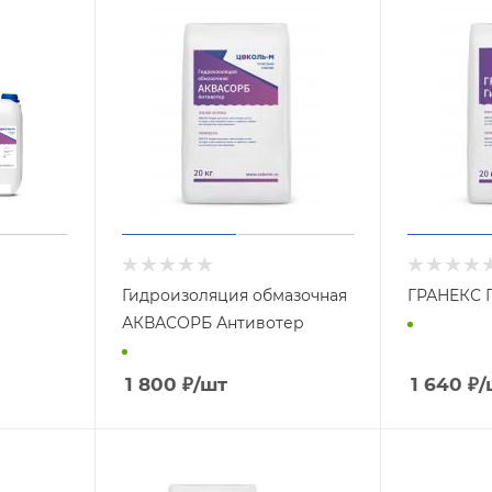
Гидроизоляция обмазочная
ГРАНЕКС 
АКВАСОРБ Антивотер
1 800
₽
/шт
1 640
₽
/