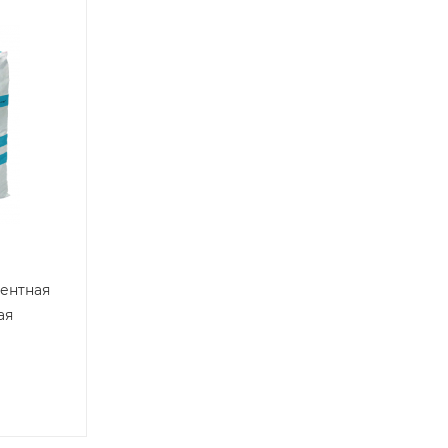
ентная
ая