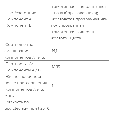
гомогенная жидкость (цвет
Цвет/состояние
– на выбор заказчика);
Компонент А:
желтоватая прозрачная или
Компонент Б:
полупрозрачная
гомогенная жидкость
желтого цвета
Соотношение
смешивания
1:1,1
компонентов А и Б:
Плотность, г/мл
1/1,15
Компоненты А / Б:
Жизнеспособность
после приготовления
1
компонентов А и Б,
мин.:
Вязкость по
Брукфильду при t 23 ℃,