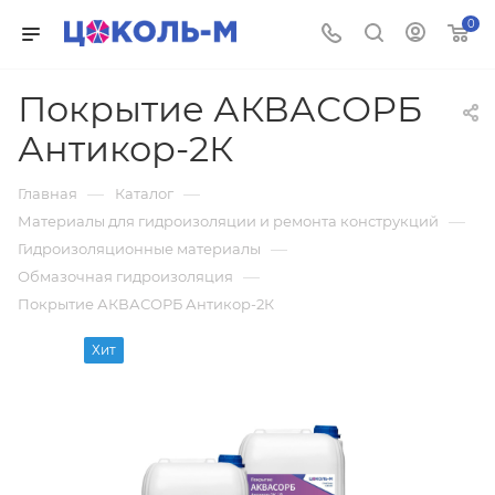
0
Покрытие АКВАСОРБ
Антикор-2К
—
—
Главная
Каталог
—
Материалы для гидроизоляции и ремонта конструкций
—
Гидроизоляционные материалы
—
Обмазочная гидроизоляция
Покрытие АКВАСОРБ Антикор-2К
Хит