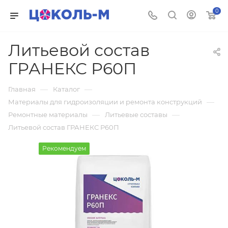
0
Литьевой состав
ГРАНЕКС Р60П
—
—
Главная
Каталог
—
Материалы для гидроизоляции и ремонта конструкций
—
—
Ремонтные материалы
Литьевые составы
Литьевой состав ГРАНЕКС Р60П
Рекомендуем