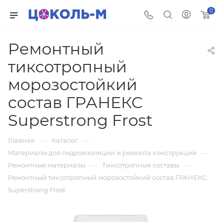
0
Ремонтный
тиксотропный
морозостойкий
состав ГРАНЕКС
Superstrong Frost
—
—
Главная
Каталог
—
Материалы для гидроизоляции и ремонта конструкций
—
—
Ремонтные материалы
Тиксотропные составы
Ремонтный тиксотропный морозостойкий состав ГРАНЕКС
Superstrong Frost