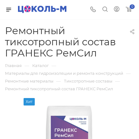
0
Ремонтный
тиксотропный состав
ГРАНЕКС РемСил
—
—
Главная
Каталог
—
Материалы для гидроизоляции и ремонта конструкций
—
—
Ремонтные материалы
Тиксотропные составы
Ремонтный тиксотропный состав ГРАНЕКС РемСил
Хит