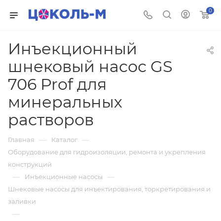
0
Инъекционный
шнековый насос GS
706 Prof для
минеральных
растворов
—
—
Главная
Каталог
Оборудование для гидроизоляции, ремонта и укрепления
конструкций
—
—
Инъекционные насосы
Шнековые насосы для инъектирования, торкретирования и
заливки
—