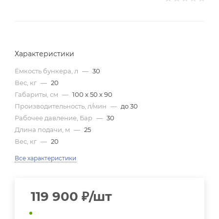
Характеристики
Ёмкость бункера, л
—
30
Вес, кг
—
20
Габариты, см
—
100 х 50 х 90
Производительность, л/мин
—
до 30
Рабочее давление, Бар
—
30
Длина подачи, м
—
25
Вес, кг
—
20
Все характеристики
119 900
₽
/шт