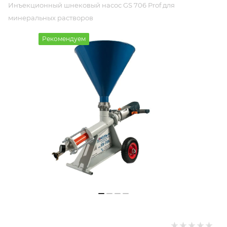
Инъекционный шнековый насос GS 706 Prof для
минеральных растворов
Рекомендуем