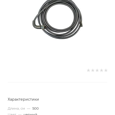
Характеристики
Длина, см
—
500
Цвет
—
черный