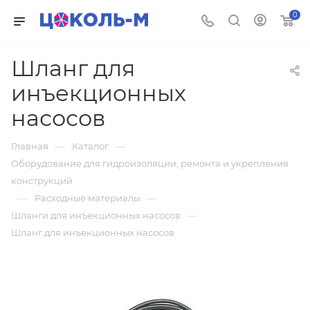
0
Шланг для
инъекционных
насосов
—
—
Главная
Каталог
Оборудование для гидроизоляции, ремонта и укрепления
конструкций
—
—
Расходные материалы
—
Шланги для инъекционных насосов
Шланг для инъекционных насосов