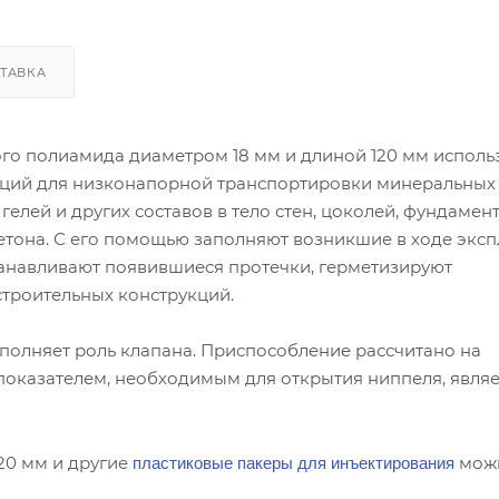
ТАВКА
о полиамида диаметром 18 мм и длиной 120 мм исполь
укций для низконапорной транспортировки минеральных
лей и других составов в тело стен, цоколей, фундаменто
бетона. С его помощью заполняют возникшие в ходе экс
танавливают появившиеся протечки, герметизируют
троительных конструкций.
олняет роль клапана. Приспособление рассчитано на
показателем, необходимым для открытия ниппеля, являе
пластиковые пакеры для инъектирования
20 мм и другие
можн