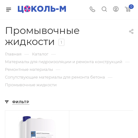
0
Промывочные
жидкости
1
—
—
Главная
Каталог
—
Материалы для гидроизоляции и ремонта конструкций
—
Ремонтные материалы
—
Сопутствующие материалы для ремонта бетона
Промывочные жидкости
ФИЛЬТР